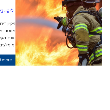
יולי 19, 2023
ניקיון די
מנוסה ומק
סופר מקצו
ומומלצים 
d more